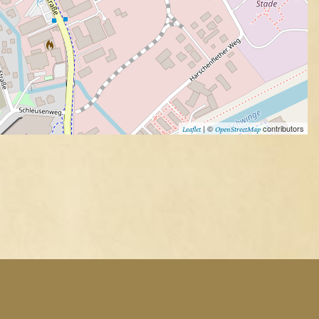
| ©
contributors
Leaflet
OpenStreetMap